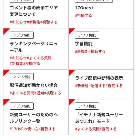
コメント欄の表示エリア
17Guest
変更について
#視聴する
#お知らせ
#新機能
#視聴する
アプリ機能
アプリ機能
ランキングページリニュ
字幕機能
ーアル
#新機能
#視聴する
#お知らせ
#よくある質問
#新機能
#視聴する
アプリ機能
ライブ配信中断時の表示
配信通知が届かない場合
#新機能
#配信する
#視聴する
#よくある質問
#通知
#視聴する
アプリ機能
アプリ機能
新規ユーザーのためのヘ
「イチナナ新規ユーザー
ルプリンク一覧
あつまれ」モード
#17LIVEの使い方
#視聴する
#よくある質問
#視聴する