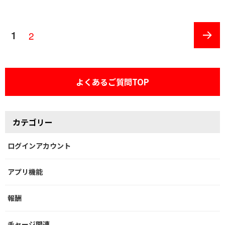
投
1
2
ペ
ペ
ー
ー
稿
次の
ジ
ジ
ペー
の
ジ
よくあるご質問TOP
ペ
ー
カテゴリー
ジ
ログインアカウント
送
アプリ機能
り
報酬
チャージ関連