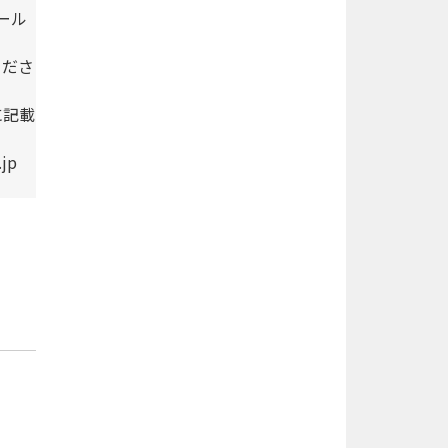
ール
くださ
に記載
jp