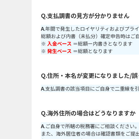
Q.支払調書の見方が分かりません
A
.年間で発生したロイヤリティおよびプライ
総額および内書（未払分）確定申告時はご
※
入金ベース
＝総額ー内書きとなります
※
発生ベース
＝総額となります
Q.住所・本名が変更になりました/
A
.支払調書の該当項目にご自身で二重線を
Q.海外住所の場合はどうなりますか
A
.ご自身で所轄の税務署にご相談ください
また、海外居住者の場合は確認書類をご提