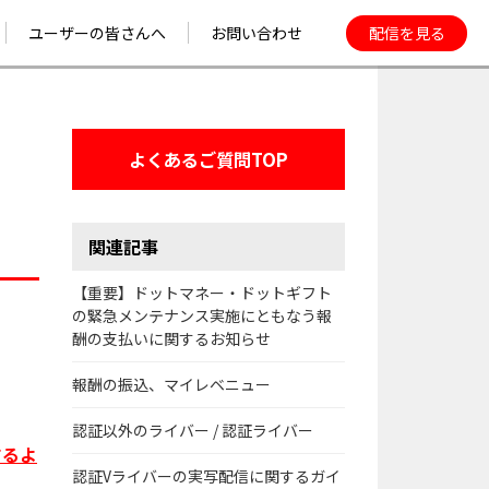
配信を見る
ユーザーの皆さんへ
お問い合わせ
せ
ユーザーガイド
ース
FAQ
SPOT LIGHT
よくあるご質問TOP
17LIVEを安心して
楽しむために
関連記事
【重要】ドットマネー・ドットギフト
の緊急メンテナンス実施にともなう報
酬の支払いに関するお知らせ
報酬の振込、マイレベニュー
認証以外のライバー / 認証ライバー
するよ
認証Vライバーの実写配信に関するガイ