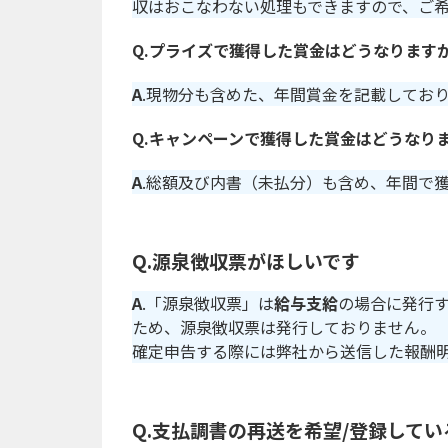
収はおこなわない処理もできますので、ご
Q.プライズで獲得した賞金はどうなります
A
.現物分も含めた、年間賞金を記載してお
Q.キャンペーンで獲得した賞金はどうなり
A
.総額及び内書（未払分）も含め、年間で
Q.源泉徴収票がほしいです
A
.「源泉徴収票」は
給与支給
の場合に発行
ため、源泉徴収票は発行しておりません。
確定申告する際には弊社から送信した報酬
Q.支払調書の再送を希望/登録して