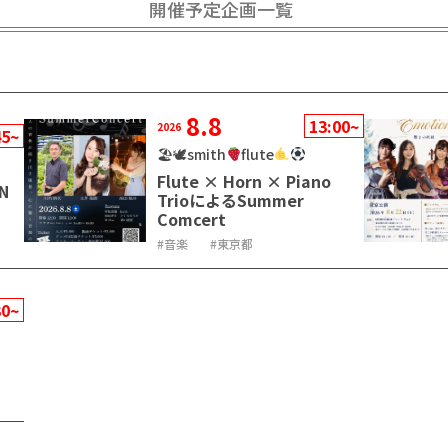
開催予定企画一覧
8.8
13:00~
2026
45~
🏖🕊smith
flute
Flute × Horn × Piano
IN
TrioによるSummer
Comcert
音楽
東京都
30~