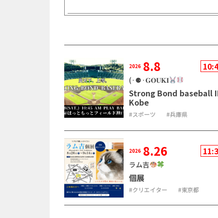
8.8
10:
2026
(·⚈·𝐆𝐎𝐔𝐊𝐈
Strong Bond baseball 
Kobe
スポーツ
兵庫県
8.26
11:
2026
ラム吉
個展
クリエイター
東京都