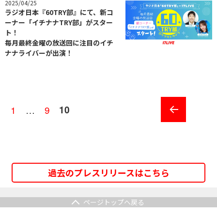
2025/04/25
ラジオ日本『60TRY部』にて、新コ
ーナー「イチナナTRY部」がスター
ト！
毎月最終金曜の放送回に注目のイチ
ナナライバーが出演！
投
1
…
9
10
ペ
ペ
ペ
ー
ー
ー
稿
前の
ジ
ジ
ジ
ペー
の
ジ
ペ
過去のプレスリリースはこちら
ー
ページトップへ戻る
ジ