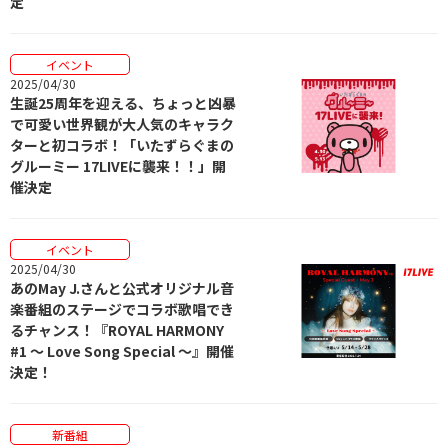
定
イベント
2025/04/30
生誕25周年を迎える、ちょっと凶暴
で可愛い世界観が大人気のキャラク
ターと初コラボ！「いたずらぐまの
グルーミー 17LIVEに襲来！！」開
催決定
イベント
2025/04/30
あのMay J.さんと公式オリジナル音
楽番組のステージでコラボ歌唱でき
るチャンス！『ROYAL HARMONY
#1 〜 Love Song Special 〜』開催
決定！
新番組