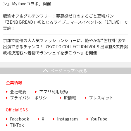
ン』 My faveコラボ」開催
糖質オフ＆グルテンフリー！罪悪感ゼロのまるごと豆粉パン
「ZENB BREAD」初となるライブコマースイベントを「17LIVE」で
実施！
京都で開催の大人気ファッションショーに、艶やかな“色打掛”姿で
出演できるチャンス！『KYOTO COLLECTION VOL.9 出演権&広告掲
載権決定戦〜着物でランウェイを歩こう〜』を開催
ページトップへ戻る
企業情報
会社概要
アプリ利用規約
プライバシーポリシー
IR情報
プレスキット
Official SNS
Facebook
X
Instagram
YouTube
TikTok