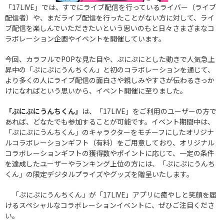
「17LIVE」では、すでにライブ配信を行っているライバー（ライブ
配信者）や、まだライブ配信を行ったことがない方に対して、ライ
ブ配信を楽しんでいただきたいという思いのもと日々さまざまなコ
ラボレーション企画やイベントを開催しています。
今回、カラフルでPOPな見た目や、ぷにぷにとした動きで人気急上
昇中の「ぷにぷにうんちくん」と初のコラボレーションを通じて、
より多くの人にライブ配信の面白さや親しみやすさが伝わるきっか
けになればという思いから、イベント開催に至りました。
「ぷにぷにうんちくん」
は、「17LIVE」をご利用のユーザーの方で
あれば、どなたでも参加することが可能です。イベント期間中は、
「ぷにぷにうんちくん」のキャラクターをモチーフにしたオリジナ
ルコラボレーションギフト（有料）をご用意しており、オリジナル
コラボレーションギフトの獲得数やポイントに応じて、一定の条件
を達成したユーザーやランキング上位の方には、「ぷにぷにうんち
くん」の限定デジタルプライズやグッズを贈呈いたします。
「ぷにぷにうんちくん」が「17LIVE」アプリに癒やしと笑顔を届
けるスペシャルなコラボレーションイベントに、ぜひご注目くださ
い。