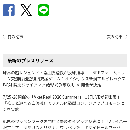
投
前の記事
次の記事
稿
ナ
最新のプレスリリース
ビ
ゲ
球界の超レジェンド・桑田真澄氏が投球指導！「NPBファーム・リ
ーグ交流戦 能登復興支援ゲーム：オイシックス新潟アルビレックス
ー
BC対 読売ジャイアンツ 始球式争奪戦!!」の開催が決定
シ
7/25-26開催の「VketReal 2026 Summer」に17LIVEが初出展！
ョ
『推しと遊べる自販機』でリアル体験型コンテンツのプロモーショ
ン
ンを実施
話題のワッペンワーク専門店と夢のタイアップが実現！「Vライバー
限定！アナタだけのオリジナルワッペンを！『マイドールワッペ