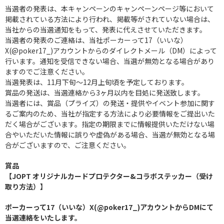
当選者の発表は、本キャンペーンのキャンペーンページ等において
掲載されている方法により行われ、掲載等がされていない場合は、
当社からの当選通知をもって、発表に代えさせていただきます。
当選者の発表のご連絡は、当社ポーカーって17（いいな）
X(@poker17_)アカウントからのダイレクトメール（DM）によって
行います。通知を受信できない場合、当選が無効となる場合があり
ますのでご注意ください。
当選発表は、11月下旬〜12月上旬頃を予定しております。
賞品の発送は、当選連絡から3ヶ月以内を目処に発送致します。
当選者には、賞品（プライズ）の発送・提供やイベント参加に関す
るご案内のため、当社が指定する方法により必要情報をご提出いた
だく場合がございます。指定の期限までに情報提供いただけない場
合やいただいた情報に誤りや虚偽がある場合、当選が無効となる場
合がございますので、ご注意ください。
賞品
【JOPT オリジナルカードプロテクター&コラボステッカー（受け
取り方法）】
ポーカーって17（いいな）X(@poker17_)アカウントからDMにて
当選連絡をいたします。