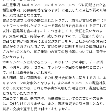
本注意事項（本キャンペーンのキャンペーンページに記載された各
種注意事項、応募要項等を含みます）に違反したと当社が認めた場
合、応募無効となります。
賞品の受取又は引換の際に生じたトラブル（当社が賞品の送付（ネ
ットワークを介したギフトコード等の付与を含みます）を完了して
以降の盗難等を含みます。）につきましては、責任を負いかねま
す。賞品の再送・再付与は、致しかねますので、ご注意ください。
賞品の提供が宅配業者による発送を伴う場合、当社から宅配業者に
賞品が引き渡された時点で、賞品の提供に関する当社の債務は履行
されたものとなり、賞品発送中の賞品の破損等については、責任を
負いかねます。
本キャンペーンにおけるエラー、ネットワークの中断、データ消
失、不具合、遅延、改ざん、ネットワーク回線の喪失などについ
て、当社は責任を負いかねます。
暴力団員、暴力団関係者、その他反社会的勢力に関与する方は、本
キャンペーンの対象外となります。また本キャンペーンの当選対象
となった方につき、これらの事実が判明した場合には、当選を無効
とさせていただきます。
応募の受付確認、選考基準、当選結果についてのご質問や苦情等
は、受け付けておりません。また、現状有姿での引き渡しとなり、
賞品の交換や返品も受け付けておりません。