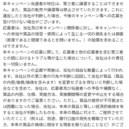
本キャンペーン当選者の地位は、第三者に譲渡することはできませ
ん。また、賞品の転売や譲渡等は禁止させていただきます。これに
違反したと当社が判断した場合、今後のキャンペーン等への応募を
受け付けない場合がございます。
応募者は、当社及び本キャンペーン関係者に対し、本キャンペーン
への参加や賞品の授受・使用によって生じる一切の損失または損害
（直接であると間接であるとを問いません。）の賠償を求めること
はできません。
本キャンペーンの応募に際して、応募者と他の応募者を含む第三者
との間におけるトラブル等が生じた場合について、当社はその責任
を一切負いません。
本キャンペーンの企画や実施は、当社の自由な裁量によって行われ
ます。当社以外の第三者の行為や判断に起因して当社が賞品（賞品
の内容/価格/価値を含みます）を変更せざるを得ないと判断した場
合などを含めて、当社は、応募者及び当選者への予告や補償なく、
賞品の内容、仕様、実施方法、実施期間等の変更や中止をする場合
がありますのでご留意ください。ただし、賞品の提供が不可能また
は困難になった場合、当社は、本来の賞品と等しい経済的価値を有
すると当社が判断したものを、本来の商品に代えて、ご提供させて
いただくこと（例えば、別途、銀行口座の宛先を聴取させていただ
き、本来の賞品の価値に相当する現金を振り込むことなど）がござ