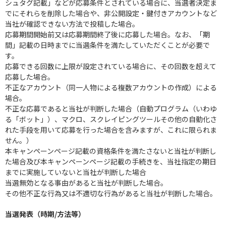
シュタグ記載」などが応募条件とされている場合に、当選者決定ま
でにそれらを削除した場合や、非公開設定・鍵付きアカウントなど
当社が確認できない方法で投稿した場合。
応募期間開始前又は応募期間終了後に応募した場合。なお、「期
間」記載の日時までに当選条件を満たしていただくことが必要で
す。
応募できる回数に上限が設定されている場合に、その回数を超えて
応募した場合。
不正なアカウント（同一人物による複数アカウントの作成）による
場合。
不正な応募であると当社が判断した場合（自動プログラム（いわゆ
る「ボット」）、マクロ、スクレイピングツールその他の自動化さ
れた手段を用いて応募を行った場合を含みますが、これに限られま
せん。）
本キャンペーンページ記載の資格条件を満たさないと当社が判断し
た場合及び本キャンペーンページ記載の手続きを、当社指定の期日
までに実施していないと当社が判断した場合
当選無効となる事由があると当社が判断した場合。
その他不正な行為又は不適切な行為があると当社が判断した場合。
当選発表（時期/方法等）