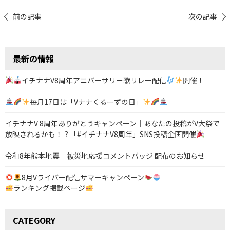
投
前の記事
次の記事
稿
ナ
最新の情報
ビ
ゲ
イチナナV8周年アニバーサリー歌リレー配信
開催！
ー
毎月17日は「Vナナくるーずの日」
シ
イチナナV 8周年ありがとうキャンペーン｜あなたの投稿がV大祭で
ョ
放映されるかも！？「#イチナナV8周年」SNS投稿企画開催
ン
令和8年熊本地震 被災地応援コメントバッジ 配布のお知らせ
8月Vライバー配信サマーキャンペーン
ランキング掲載ページ
CATEGORY