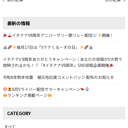
投
稿
ナ
最新の情報
ビ
ゲ
イチナナV8周年アニバーサリー歌リレー配信
開催！
ー
毎月17日は「Vナナくるーずの日」
シ
イチナナV 8周年ありがとうキャンペーン｜あなたの投稿がV大祭で
ョ
放映されるかも！？「#イチナナV8周年」SNS投稿企画開催
ン
令和8年熊本地震 被災地応援コメントバッジ 配布のお知らせ
8月Vライバー配信サマーキャンペーン
ランキング掲載ページ
CATEGORY
すべて