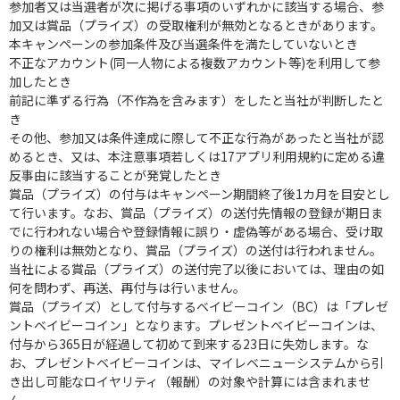
参加者又は当選者が次に掲げる事項のいずれかに該当する場合、参
加又は賞品（プライズ）の受取権利が無効となるときがあります。
本キャンペーンの参加条件及び当選条件を満たしていないとき
不正なアカウント(同一人物による複数アカウント等)を利用して参
加したとき
前記に準ずる行為（不作為を含みます）をしたと当社が判断したと
き
その他、参加又は条件達成に際して不正な行為があったと当社が認
めるとき、又は、本注意事項若しくは17アプリ利用規約に定める違
反事由に該当することが発覚したとき
賞品（プライズ）の付与はキャンペーン期間終了後1カ月を目安とし
て行います。なお、賞品（プライズ）の送付先情報の登録が期日ま
でに行われない場合や登録情報に誤り・虚偽等がある場合、受け取
りの権利は無効となり、賞品（プライズ）の送付は行われません。
当社による賞品（プライズ）の送付完了以後においては、理由の如
何を問わず、再送、再付与は行いません。
賞品（プライズ）として付与するベイビーコイン（BC）は「プレゼ
ントベイビーコイン」となります。プレゼントベイビーコインは、
付与から365日が経過して初めて到来する23日に失効します。な
お、プレゼントベイビーコインは、マイレベニューシステムから引
き出し可能なロイヤリティ（報酬）の対象や計算には含まれませ
ん。