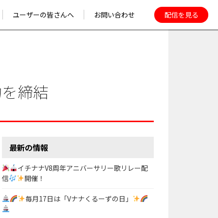
配信を見る
ユーザーの皆さんへ
お問い合わせ
せ
ユーザーガイド
ース
FAQ
SPOT LIGHT
17LIVEを安心して
楽しむために
約を締結
最新の情報
イチナナV8周年アニバーサリー歌リレー配
信
開催！
毎月17日は「Vナナくるーずの日」