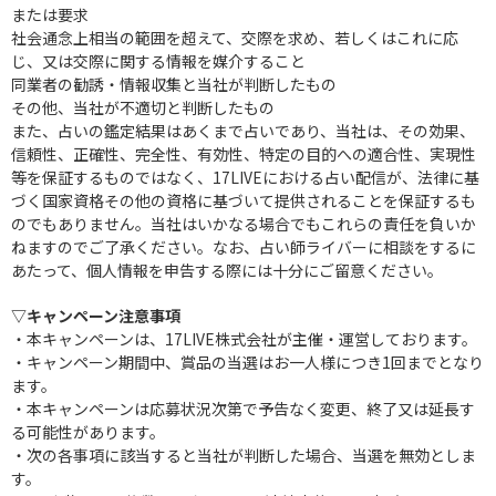
または要求
社会通念上相当の範囲を超えて、交際を求め、若しくはこれに応
じ、又は交際に関する情報を媒介すること
同業者の勧誘・情報収集と当社が判断したもの
その他、当社が不適切と判断したもの
また、占いの鑑定結果はあくまで占いであり、当社は、その効果、
信頼性、正確性、完全性、有効性、特定の目的への適合性、実現性
等を保証するものではなく、17LIVEにおける占い配信が、法律に基
づく国家資格その他の資格に基づいて提供されることを保証するも
のでもありません。当社はいかなる場合でもこれらの責任を負いか
ねますのでご了承ください。なお、占い師ライバーに相談をするに
あたって、個人情報を申告する際には十分にご留意ください。
▽キャンペーン注意事項
・本キャンペーンは、17LIVE株式会社が主催・運営しております。
・キャンペーン期間中、賞品の当選はお一人様につき1回までとなり
ます。
・本キャンペーンは応募状況次第で予告なく変更、終了又は延長す
る可能性があります。
・次の各事項に該当すると当社が判断した場合、当選を無効としま
す。