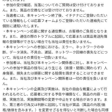
・参加の受付確認、当落についてのご質問は受け付けておりませ
ん。また、賞品の交換などは受け付けておりません。
・当選者には、本キャンペーン終了後、イチナナにご登録いただい
ている情報もしくは応募フォームよりご登録いただいた連絡先にて
個別に通知いたします。
・本キャンペーン応募に関する通信費は、お客様のご負担となりま
す。また、通信の際のトラブルに起因して応募または賞品発送先情
報の登録等ができない場合でも当社は責任を負いません。
・本キャンペーンへの参加における、エラー、ネットワークの中
断、データ消失、不具合、遅延、ネットワーク回線の喪失などにつ
いて、当社はその責任を一切負いません。
・参加者は、当社及び本キャンペーン関係者に対し、本キャンペー
ンへの参加や賞品の授与により生じる（直接・間接に関わらず）人
身傷害、損失または損害に関する賠償を請求することはできませ
ん。また、当社及び本キャンペーン関係者は一切の責任を負いませ
ん。
・本キャンペーンの企画及び実施は、当社の自由な裁量によって行
われるものとし、応募者に対する予告や補償なく、賞品の内容・仕
様、実施方法、実施期間等の変更や中止をする場合があります。ま
た、第三者の行為又は判断に起因して当社が賞品（賞品の内容/価
格/価値を含みます。）を変更せざるを得ないと判断した場合も同様