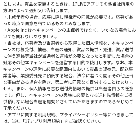
とします。賞品を変更するときは、17LIVEアプリその他当社所定の
方法によって通知又は告知します。
・未成年者の場合、応募に際し親権者の同意が必要です。応募があ
った時点で同意を得ているものとみなします。
・Apple Inc.は本キャンペーンの主催者ではなく、いかなる場合にお
いても関わりはありません。
・当社は、応募者及び当選者から取得した個人情報を、本キャンペ
ーンの応募受付、抽選、当選の通知、賞品の提供・発送、賞品送付
に伴う連絡等当社が当選者と連絡が必要となったと判断した場合の
対応その他本キャンペーンを運営する目的で使用します。なお、本
キャンペーンの運営に必要な範囲内において賞品の販売元、配送事
業者等、業務委託先に預託する場合、法令に基づく開示その他正当
な事由がある場合を除き、第三者に同意なく提供することはありま
せん。また、個人情報を含む送付先情報の提供は当選者自らの任意
です。但し、本キャンペーンの実施に必要となる送付先情報をご提
供頂けない場合当選を無効とさせていただきますのであらかじめご
了承ください。
・アプリに関する利用規約、プライバシーポリシー等につきまして
は、当社「17アプリ利用規約」をご確認ください。