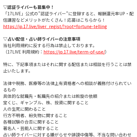
▽認証ライバーも募集中！
「17LIVE」公式の”認証ライバー”に登録すると、報酬還元率UP・配
信講習などメリットがたくさん！応募はこちらから！
https://jp.17.live/liver_regist/?root=fortune-telling
▽占い配信・占い師ライバーの注意事項
当社利用規約に反する行為は禁止しております。
（17LIVE 利用規約：
https://jp.17.live/term-of-use/
）
特に、下記事項またはそれに関する配信または相談を行うことは禁
止いたします。
法律や税務、医療等の法律上有資格者への相談が義務付けられてい
るもの
具体的な就職先・転職先の紹介または斡旋の依頼
宝くじ、ギャンブル、株、投資に関すること
人の生死に関わること
行方不明者、紛失物に関すること
各種試験の合否に関すること
著名人・芸能人に関すること
占い師ライバーに対する嫌がらせや誹謗中傷等、不当な問い合わせ