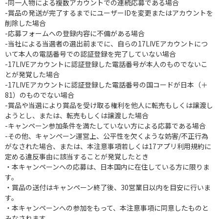
-同一人物による複数アカウントでの連続応募である場合
-賞品の発送が完了するまでにユーザーIDを変更またはアカウントを
削除した場合
-応募フォームへの登録内容に不備がある場合
-当社による当選者の選出前までに、自らの17LIVEアカウントにつ
いて本人の電話番号での認証登録を完了していない場合
-17LIVEアカウントに認証登録した電話番号が本人のものでないこ
とが発覚した場合
-17LIVEアカウントに認証登録した電話番号の国コードが日本（＋
81）のものでない場合
-賞品や当選により賞品を受け取る権利を他人に転売もしくは譲渡し
ようとし、または、転売もしくは譲渡した場合
-キャンペーン参加条件を満たしていない方による応募である場合
-その他、キャンペーン運営上、公平性を欠くような妨害/不正行為
がなされた場合、または、本注意事項若しくは17アプリ利用規約に
定める違反事由に該当することが発覚したとき
・本キャンペーンへの応募は、日本国内に在住している方に限りま
す。
・賞品の送付はキャンペーン終了後、30営業日以内を目安に行いま
す。
・本キャンペーンへの参加をもって、本注意事項に同意したものと
みなされます。