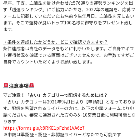
星座、干支、血液型を掛け合わせた576通りの運勢ランキングを出
す「超運ランキング」にご協力いただき、2022年の運勢を、応募フ
ォームに記載していただいたお名前や生年月日、血液型を元に
占い
ます。
そこで運勢が良いトップ100名様に御守りをプレゼント致し
ます。
・条件を達成したかどうか、どこで確認できますか？
条件達成者は当社のデータをもとに判断いたします。
ご自身でギフ
ト獲得状況を確認できる画面はございませんので、お手数ですがご
自身でカウントいただくようお願い致します。
注意事項
▽ご注意！「占い」カテゴリーで配信するためには？
「占い」カテゴリーは2021年9月1日より【申請制】となっておりま
す。
配信を希望されるライバーの方は、以下の申請フォームより申
請ください。
審査に通過された方のみ5~10営業日後に利用可能とな
ります
https://forms.gle/c8RKE1pFzhd1VA6z7
※申請は準認証・認証・非認証ライバーどなたでも可能です