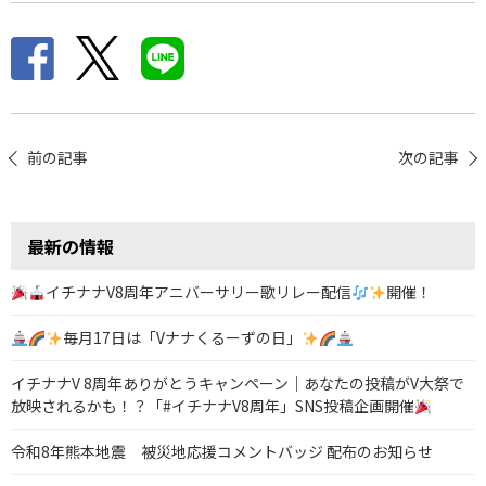
投
前の記事
次の記事
稿
ナ
最新の情報
ビ
ゲ
イチナナV8周年アニバーサリー歌リレー配信
開催！
ー
毎月17日は「Vナナくるーずの日」
シ
イチナナV 8周年ありがとうキャンペーン｜あなたの投稿がV大祭で
ョ
放映されるかも！？「#イチナナV8周年」SNS投稿企画開催
ン
令和8年熊本地震 被災地応援コメントバッジ 配布のお知らせ