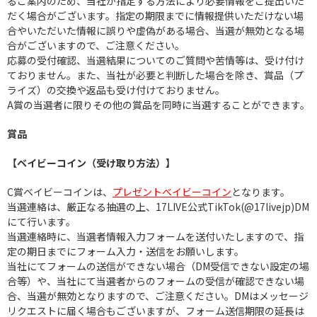
るご案内のため、当社が指定する方法により必要情報をご提出いた
だく場合がございます。指定の期限までに情報提供いただけない場
合やいただいた情報に誤りや虚偽がある場合、当選が無効となる場
合がございますので、ご注意ください。
応募の受付確認、当選結果についてのご質問や苦情等は、受け付け
ておりません。また、当社が必要と判断した場合を除き、賞品（プ
ライズ）の交換や返品も受け付けておりません。
A賞の当選者に限りその他の賞品を同時に当選することができます。
賞品
【ベイビーコイン（受け取り方法）】
C賞ベイビーコインは、
プレゼントベイビーコイン
となります。
当選連絡は、厳正なる抽選の上、17LIVE公式TikTok(@17livejp)DM
にて行います。
当選連絡時に、当選者情報入力フォームを送付いたしますので、指
定の期日までにフォーム入力・送信をお願いします。
当社にてフォームの送信ができない場合（DM受信できない設定の場
合等）や、当社にて当選者からのフォームの受信が確認できない場
合、当選が無効となりますので、ご注意ください。DMはメッセージ
リクエストに届く場合もございますが、フォーム送信期限の延長は