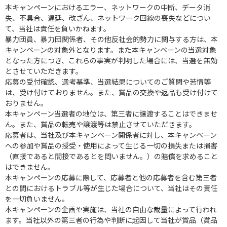
本キャンペーンにおけるエラー、ネットワークの中断、データ消
失、不具合、遅延、改ざん、ネットワーク回線の喪失などについ
て、当社は責任を負いかねます。
暴力団員、暴力団関係者、その他反社会的勢力に関与する方は、本
キャンペーンの対象外となります。また本キャンペーンの当選対象
となった方につき、これらの事実が判明した場合には、当選を無効
とさせていただきます。
応募の受付確認、選考基準、当選結果についてのご質問や苦情等
は、受け付けておりません。また、賞品の交換や返品も受け付けて
おりません。
本キャンペーン当選者の地位は、第三者に譲渡することはできませ
ん。また、賞品の転売や譲渡等は禁止させていただきます。
応募者は、当社及び本キャンペーン関係者に対し、本キャンペーン
への参加や賞品の授受・使用によって生じる一切の損失または損害
（直接であると間接であるとを問いません。）の賠償を求めること
はできません。
本キャンペーンの応募に際して、応募者と他の応募者を含む第三者
との間におけるトラブル等が生じた場合について、当社はその責任
を一切負いません。
本キャンペーンの企画や実施は、当社の自由な裁量によって行われ
ます。当社以外の第三者の行為や判断に起因して当社が賞品（賞品