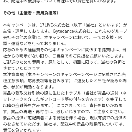
お、配送中の破損等について当社はその責任を負いかねます。
その他（主催者・費用負担等）
本キャンペーンは、17LIVE株式会社（以下「当社」といいます）が
主催・運営しております。 Bytedance株式会社、これらのグループ
会社その他の企業は、本キャンペーンにおいて、一切の支援・承
認・運営などを行っておりません。
応募のための通信費その他本キャンペーンに関係する諸費用は、当
社からの明示がない限り、ご自身でのご負担をお願いいたします。
ご郵送のための費用は、原則として、初回に限って、当社の負担と
させていただきます。
本注意事項（本キャンペーンのキャンペーンページに記載された各
種注意事項、応募要項等を含みます）に違反したと当社が認めた場
合、参加が無効となります。
賞品の受取又は引換の際に生じたトラブル（当社が賞品の送付（ネ
ットワークを介したギフトコード等の付与を含みます）を完了して
以降の盗難等を含みます。）につきましては、責任を負いかねま
す。賞品の再送・再付与は、致しかねますので、ご注意ください。
景品の提供が宅配業者による発送を伴う場合、現状有姿での提供の
みをさせていただき、当社は、配送中の景品の破損等については、
責任を負いかねます。