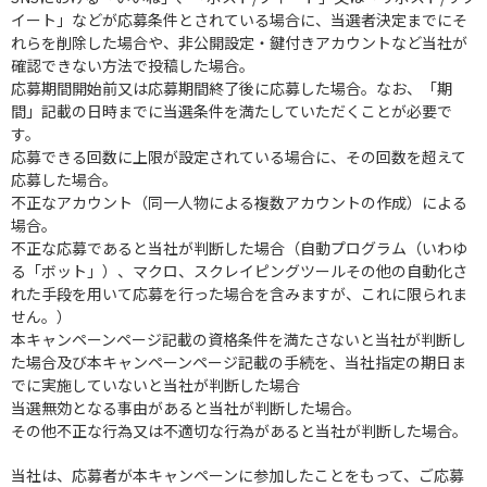
イート」などが応募条件とされている場合に、当選者決定までにそ
れらを削除した場合や、非公開設定・鍵付きアカウントなど当社が
確認できない方法で投稿した場合。
応募期間開始前又は応募期間終了後に応募した場合。なお、「期
間」記載の日時までに当選条件を満たしていただくことが必要で
す。
応募できる回数に上限が設定されている場合に、その回数を超えて
応募した場合。
不正なアカウント（同一人物による複数アカウントの作成）による
場合。
不正な応募であると当社が判断した場合（自動プログラム（いわゆ
る「ボット」）、マクロ、スクレイピングツールその他の自動化さ
れた手段を用いて応募を行った場合を含みますが、これに限られま
せん。）
本キャンペーンページ記載の資格条件を満たさないと当社が判断し
た場合及び本キャンペーンページ記載の手続を、当社指定の期日ま
でに実施していないと当社が判断した場合
当選無効となる事由があると当社が判断した場合。
その他不正な行為又は不適切な行為があると当社が判断した場合。
当社は、応募者が本キャンペーンに参加したことをもって、ご応募