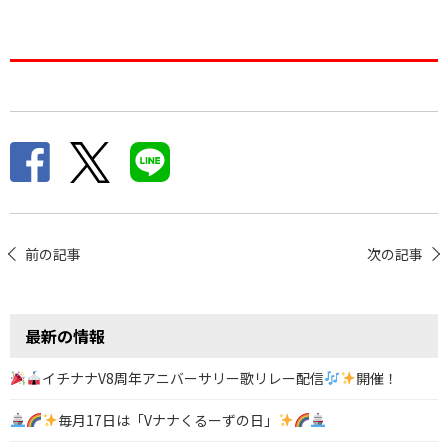
投
前の記事
次の記事
稿
ナ
最新の情報
ビ
ゲ
イチナナV8周年アニバーサリー歌リレー配信
開催！
ー
毎月17日は「Vナナくるーずの日」
シ